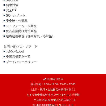
防災対策
熱中対策
安全DX
SCヘルメット
安全靴・作業靴
ユニフォーム・作業服
食品産業向け対策商品
環境改善機器（熱中対策・冬対策）
お問い合わせ・サポート
お問い合わせ
全国営業拠点一覧
プライバシーポリシー
03-3442-8294
受付時間：9:00～12:00 / 13:00～17:00
（土日・祝日・当社指定休業日を除く）
ミドリ安全株式会社 セフティ＆ヘルス営業部
〒150-8455 東京都渋谷区広尾5-4-3
© 2013 MIDORI ANZEN CO., LTD.