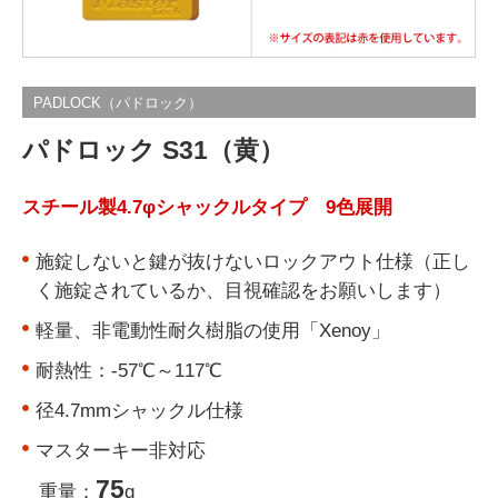
PADLOCK（パドロック）
パドロック S31（黄）
スチール製4.7φシャックルタイプ 9色展開
施錠しないと鍵が抜けないロックアウト仕様（正し
く施錠されているか、目視確認をお願いします）
軽量、非電動性耐久樹脂の使用「Xenoy」
耐熱性：-57℃～117℃
径4.7mmシャックル仕様
マスターキー非対応
75
重量：
g