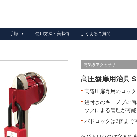
リ安全 ロックアウトシステム
手順
使用方法・実装例
よくあるご質問
電気系アクセサリ
高圧盤扉用治具 SL
高電圧扉専用のロック
鍵付きのキーノブに簡
ックによる管理が可能
パドロックは2個まで
※パドロックは含まれ