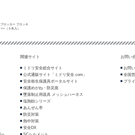
ブロッカー ブロッキ
バー（５本入）
関連サイト
お問い
ミドリ安全総合サイト
お問
公式通販サイト「ミドリ安全.com」
全国
安全衛生保護具ポータルサイト
プラ
保護めがね・防災面
墜落制止用器具 メッシュハーネス
塩熱飴シリーズ
あんぜん亭
防災対策
熱中対策
安全DX
様へ
SCヘルメット