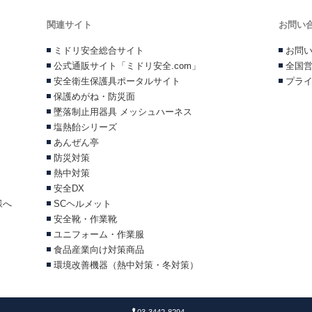
関連サイト
お問い
ミドリ安全総合サイト
お問
公式通販サイト「ミドリ安全.com」
全国
安全衛生保護具ポータルサイト
プラ
保護めがね・防災面
墜落制止用器具 メッシュハーネス
塩熱飴シリーズ
あんぜん亭
防災対策
熱中対策
安全DX
様へ
SCヘルメット
安全靴・作業靴
ユニフォーム・作業服
食品産業向け対策商品
環境改善機器（熱中対策・冬対策）