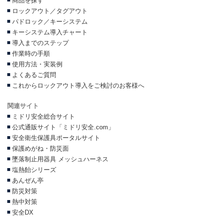
商品を探す
ロックアウト／タグアウト
パドロック／キーシステム
キーシステム導入チャート
導入までのステップ
作業時の手順
使用方法・実装例
よくあるご質問
これからロックアウト導入をご検討のお客様へ
関連サイト
ミドリ安全総合サイト
公式通販サイト「ミドリ安全.com」
安全衛生保護具ポータルサイト
保護めがね・防災面
墜落制止用器具 メッシュハーネス
塩熱飴シリーズ
あんぜん亭
防災対策
熱中対策
安全DX