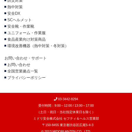
防災対策
熱中対策
安全DX
SCヘルメット
安全靴・作業靴
ユニフォーム・作業服
食品産業向け対策商品
環境改善機器（熱中対策・冬対策）
お問い合わせ・サポート
お問い合わせ
全国営業拠点一覧
プライバシーポリシー
03-3442-8294
受付時間：9:00～12:00 / 13:00～17:00
（土日・祝日・当社指定休業日を除く）
ミドリ安全株式会社 セフティ＆ヘルス営業部
〒150-8455 東京都渋谷区広尾5-4-3
© 2013 MIDORI ANZEN CO., LTD.