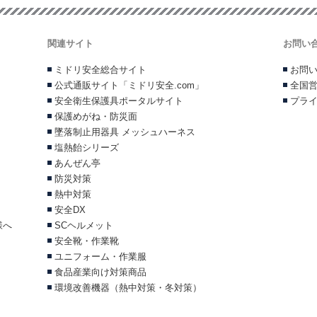
関連サイト
お問い
ミドリ安全総合サイト
お問
公式通販サイト「ミドリ安全.com」
全国
安全衛生保護具ポータルサイト
プラ
保護めがね・防災面
墜落制止用器具 メッシュハーネス
塩熱飴シリーズ
あんぜん亭
防災対策
熱中対策
安全DX
様へ
SCヘルメット
安全靴・作業靴
ユニフォーム・作業服
食品産業向け対策商品
環境改善機器（熱中対策・冬対策）