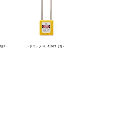
（青緑）
パドロック No.410LT（黄）