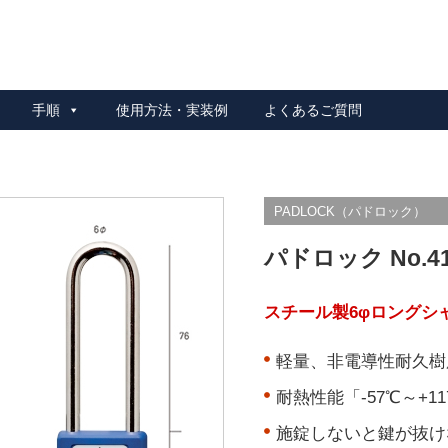
リ安全 ロックアウトシステム
手順
使用方法・実装例
よくあるご質問
PADLOCK（パドロック）
パドロック No.4
スチール製6φロングシ
軽量、非電導性耐久樹脂
耐熱性能「-57℃～+1
施錠しないと鍵が抜け